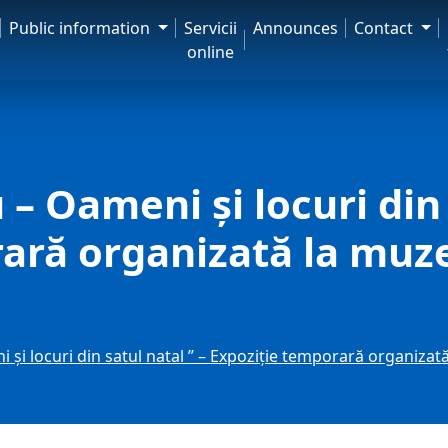
Public information
Servicii
Announces
Contact
online
– Oameni și locuri din 
ară organizată la muze
 și locuri din satul natal ” – Expoziție temporară organiza