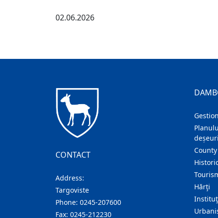
02.06.2026
DAMB
Gestion
Planulu
deșeuri
County
CONTACT
Histori
Touris
Address:
Hărţi
Targoviste
Institu
Phone:
0245-207600
Urban
Fax:
0245-212230