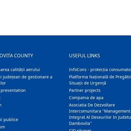
OVITA COUNTY
USEFUL LINKS
area calității aerului
InfoCons - protecția consumator
i județean de gestionare a
Platforma Națională de Pregătir
lor
Situații de Urgență
 presentation
Partner projects
c
Compania de apa
m
Asociatia De Dezvoltare
Intercomunitara "Management
Integrat Al Deseurilor In Judetu
ţii publice
Dambovita"
ism
CJD phones