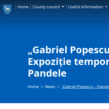
Home
County council
Useful information
„Gabriel Popescu 
Expoziție tempor
Pandele
Home
News
„Gabriel Popescu – Oameni