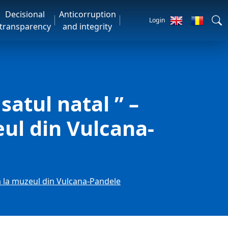
Decisional
Anticorruption
Login
transparency
and integrity
satul natal ” –
ul din Vulcana-
tă la muzeul din Vulcana-Pandele