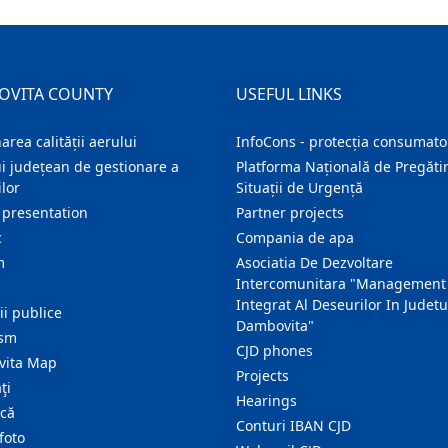
OVITA COUNTY
USEFUL LINKS
area calității aerului
InfoCons - protecția consumator
i județean de gestionare a
Platforma Națională de Pregătir
lor
Situații de Urgență
 presentation
Partner projects
c
Compania de apa
m
Asociatia De Dezvoltare
Intercomunitara "Management
Integrat Al Deseurilor In Judetu
ţii publice
Dambovita"
ism
CJD phones
ita Map
Projects
ţi
Hearings
ică
Conturi IBAN CJD
foto