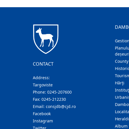
DAMB
Gestion
Planulu
deșeuri
County
CONTACT
Histori
Touris
Address:
Hărţi
Targoviste
Institu
Phone:
0245-207600
Urban
Fax:
0245-212230
Dambov
Email:
consjdb@cjd.ro
Localita
Facebook
Herald
Instagram
Album 
Twitter