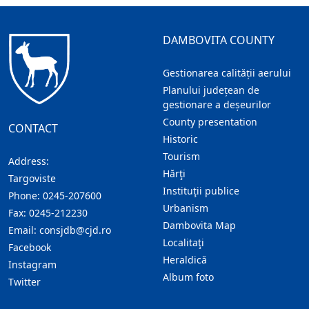
DAMBOVITA COUNTY
Gestionarea calității aerului
Planului județean de
gestionare a deșeurilor
County presentation
CONTACT
Historic
Tourism
Address:
Hărţi
Targoviste
Instituţii publice
Phone:
0245-207600
Urbanism
Fax:
0245-212230
Dambovita Map
Email:
consjdb@cjd.ro
Localitaţi
Facebook
Heraldică
Instagram
Album foto
Twitter