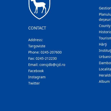
Gestion
Planulu
deșeuri
County
CONTACT
Histori
Touris
Address:
Hărţi
Targoviste
Institu
Phone:
0245-207600
Urban
Fax:
0245-212230
Dambov
Email:
consjdb@cjd.ro
Localita
Facebook
Herald
Instagram
Album 
Twitter