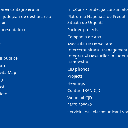
area calității aerului
InfoCons - protecția consumator
i județean de gestionare a
Platforma Națională de Pregătir
lor
Situații de Urgență
 presentation
Partner projects
c
Compania de apa
m
Asociatia De Dezvoltare
Intercomunitara "Management
Integrat Al Deseurilor In Judetu
ţii publice
Dambovita"
ism
CJD phones
ita Map
Projects
ţi
Hearings
ică
Conturi IBAN CJD
foto
Webmail CJD
SMIS 328942
Serviciul de Telecomunicații Sp