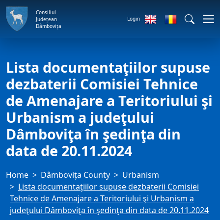
Consiliul
Login
Județean
Dâmbovița
Lista documentaţiilor supuse
dezbaterii Comisiei Tehnice
de Amenajare a Teritoriului şi
Urbanism a judeţului
Dâmboviţa în şedinţa din
data de 20.11.2024
Home
Dâmbovița County
Urbanism
Lista documentaţiilor supuse dezbaterii Comisiei
Tehnice de Amenajare a Teritoriului şi Urbanism a
judeţului Dâmboviţa în şedinţa din data de 20.11.2024