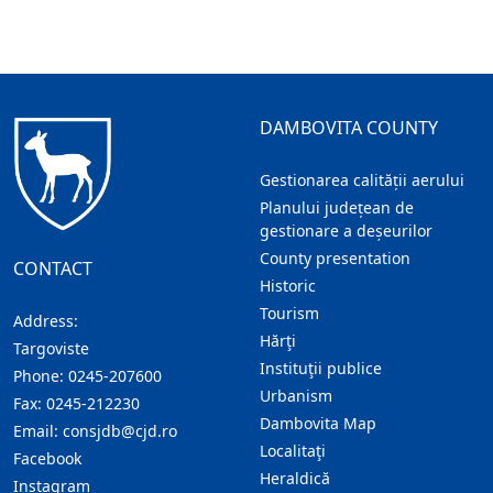
DAMBOVITA COUNTY
Gestionarea calității aerului
Planului județean de
gestionare a deșeurilor
County presentation
CONTACT
Historic
Tourism
Address:
Hărţi
Targoviste
Instituţii publice
Phone:
0245-207600
Urbanism
Fax:
0245-212230
Dambovita Map
Email:
consjdb@cjd.ro
Localitaţi
Facebook
Heraldică
Instagram