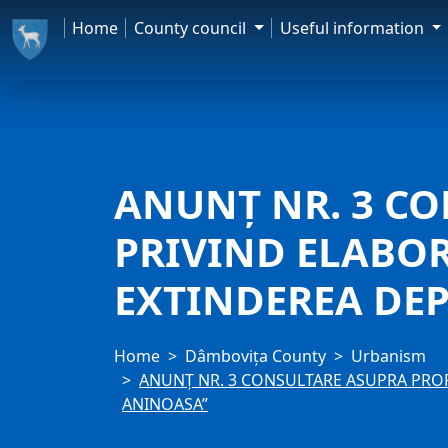
Home
County council
Useful information
ANUNȚ NR. 3 C
PRIVIND ELABOR
EXTINDEREA DEP
Home
Dâmbovița County
Urbanism
ANUNȚ NR. 3 CONSULTARE ASUPRA PROP
ANINOASA”