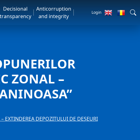
Decisional
Anticorruption
Login
transparency
and integrity
OPUNERILOR
C ZONAL –
 ANINOASA”
– EXTINDEREA DEPOZITULUI DE DEȘEURI