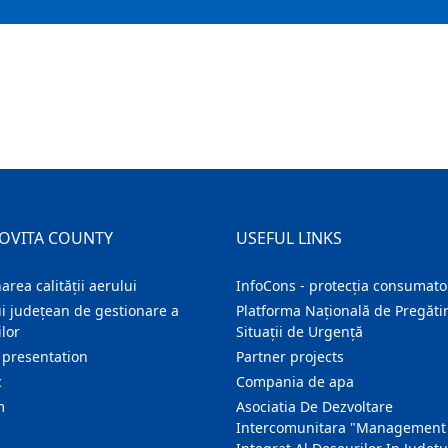
OVITA COUNTY
USEFUL LINKS
area calității aerului
InfoCons - protecția consumator
i județean de gestionare a
Platforma Națională de Pregătir
lor
Situații de Urgență
 presentation
Partner projects
c
Compania de apa
m
Asociatia De Dezvoltare
Intercomunitara "Management