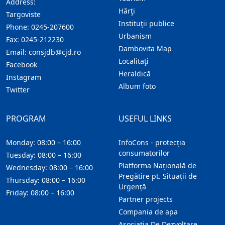
Address:
Hărţi
Targoviste
Instituţii publice
Phone:
0245-207600
Urbanism
Fax:
0245-212230
Dambovita Map
Email:
consjdb@cjd.ro
Localitaţi
Facebook
Heraldică
Instagram
Album foto
Twitter
PROGRAM
USEFUL LINKS
Monday: 08:00 – 16:00
InfoCons - protecția
consumatorilor
Tuesday: 08:00 – 16:00
Platforma Națională de
Wednesday: 08:00 – 16:00
Pregătire pt. Situații de
Thursday: 08:00 – 16:00
Urgență
Friday: 08:00 – 16:00
Partner projects
Compania de apa
Asociatia De Dezvoltare