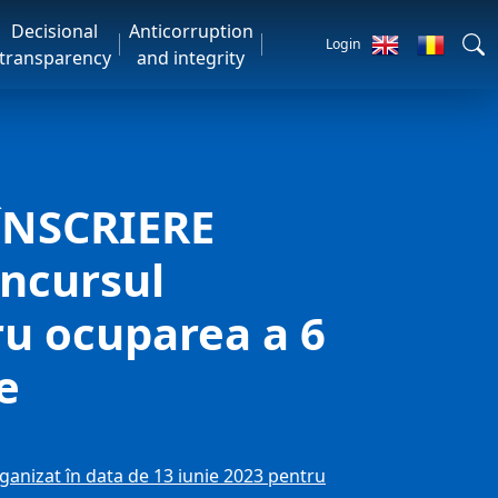
Decisional
Anticorruption
Login
transparency
and integrity
ÎNSCRIERE
oncursul
ru ocuparea a 6
e
anizat în data de 13 iunie 2023 pentru