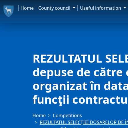
Home
County council
Useful information
REZULTATUL SEL
depuse de către c
organizat în dat
funcţii contract
Home
Competitions
REZULTATUL SELECŢIEI DOSARELOR DE ÎNSCR