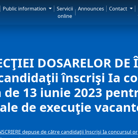
Public information
Servicii
Announces
Contact
online
ECŢIEI DOSARELOR DE 
andidaţii înscrişi Ia c
a de 13 iunie 2023 pent
uale de execuţie vacant
IERE depuse de către candidaţii înscrişi Ia concursul org