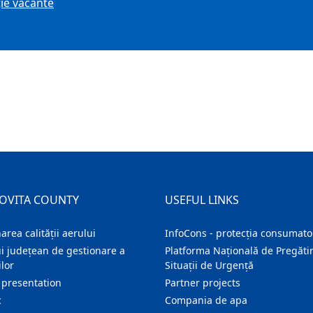
ţie vacante
OVITA COUNTY
USEFUL LINKS
area calității aerului
InfoCons - protecția consumator
i județean de gestionare a
Platforma Națională de Pregătir
lor
Situații de Urgență
 presentation
Partner projects
c
Compania de apa