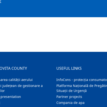
2
OVITA COUNTY
USEFUL LINKS
area calității aerului
InfoCons - protecția consumator
i județean de gestionare a
Platforma Națională de Pregătir
lor
Situații de Urgență
 presentation
Partner projects
c
Compania de apa