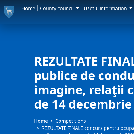
Home
County council
Useful information
REZULTATE FINAL
publice de conduc
imagine, relaţii 
de 14 decembrie
Home
Competitions
REZULTATE FINALE concurs pentru ocuparea