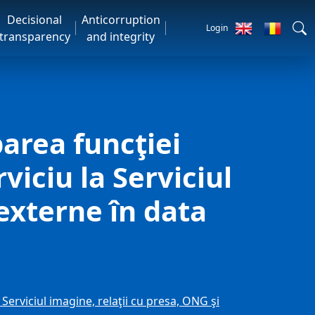
Decisional
Anticorruption
Login
transparency
and integrity
area funcţiei
iciu la Serviciul
 externe în data
erviciul imagine, relaţii cu presa, ONG şi