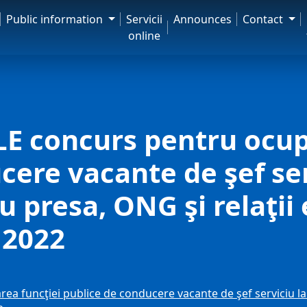
Public information
Servicii
Announces
Contact
online
E concurs pentru ocup
ere vacante de şef serv
cu presa, ONG şi relaţii
 2022
 funcţiei publice de conducere vacante de şef serviciu la S