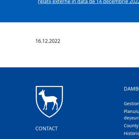
relaţii externe în data de 14 decembrie 202
16.12.2022
DAMB
Gestion
Planulu
deșeuri
County
CONTACT
Histori