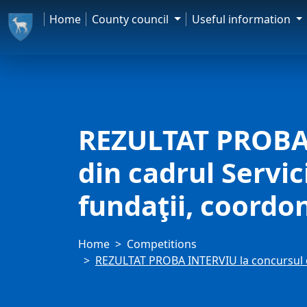
Home
County council
Useful information
REZULTAT PROBA 
din cadrul Servici
fundaţii, coordo
Home
Competitions
REZULTAT PROBA INTERVIU la concursul de r