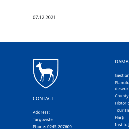
07.12.2021
DAMB
Gestion
Planulu
deșeuri
County
CONTACT
Histori
Touris
Address:
Hărţi
Targoviste
Institu
Phone:
0245-207600