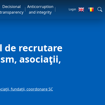
Decisional
Anticorruption
Login
transparency
and integrity
 de recrutare
ism, asociaţii,
ciaţii, fundaţii, coordonare SC