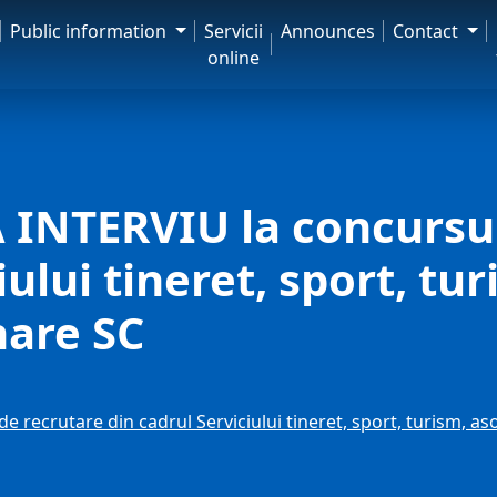
Public information
Servicii
Announces
Contact
online
INTERVIU la concursul
ului tineret, sport, tur
nare SC
ecrutare din cadrul Serviciului tineret, sport, turism, aso