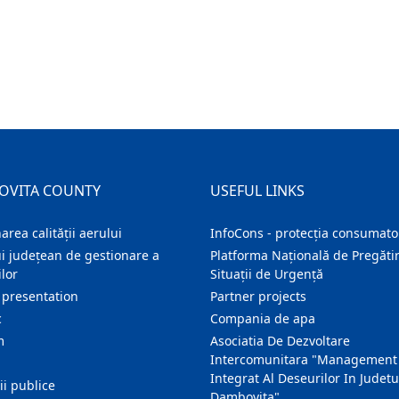
OVITA COUNTY
USEFUL LINKS
area calității aerului
InfoCons - protecția consumator
i județean de gestionare a
Platforma Națională de Pregătir
lor
Situații de Urgență
 presentation
Partner projects
c
Compania de apa
m
Asociatia De Dezvoltare
Intercomunitara "Management
Integrat Al Deseurilor In Judetu
ţii publice
Dambovita"