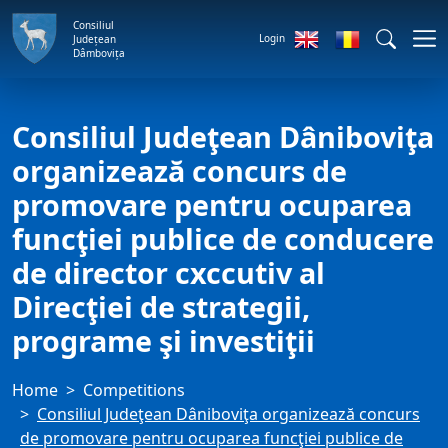
Consiliul
Login
Județean
Dâmbovița
Consiliul Judeţean Dâniboviţa
organizează concurs de
promovare pentru ocuparea
funcţiei publice de conducere
de director cxccutiv al
Direcţiei de strategii,
programe şi investiţii
Home
Competitions
Consiliul Judeţean Dâniboviţa organizează concurs
de promovare pentru ocuparea funcţiei publice de