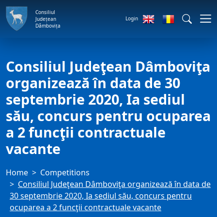
Consiliul
Login
Județean
Dâmbovița
Consiliul Judeţean Dâmboviţa
organizează în data de 30
septembrie 2020, Ia sediul
său, concurs pentru ocuparea
a 2 funcţii contractuale
vacante
Home
Competitions
Consiliul Judeţean Dâmboviţa organizează în data de
30 septembrie 2020, Ia sediul său, concurs pentru
ocuparea a 2 funcţii contractuale vacante