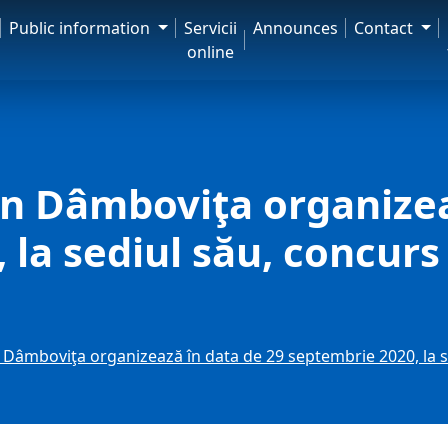
Public information
Servicii
Announces
Contact
online
an Dâmboviţa organizea
 la sediul său, concur
n Dâmboviţa organizează în data de 29 septembrie 2020, la s