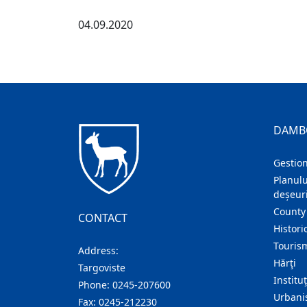
04.09.2020
DAMB
Gestion
Planulu
deșeuri
County
CONTACT
Histori
Touris
Address:
Hărţi
Targoviste
Institu
Phone:
0245-207600
Urban
Fax:
0245-212230