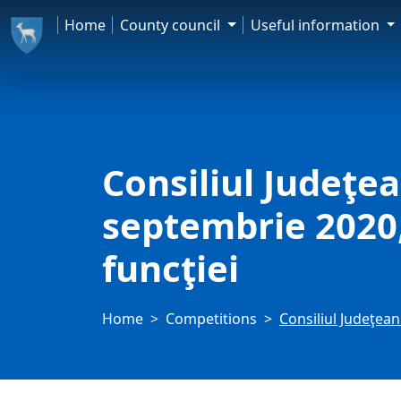
Home
County council
Useful information
Consiliul Judeţe
septembrie 2020,
funcţiei
Home
Competitions
Consiliul Judeţea