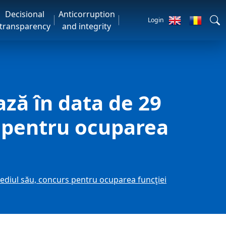
Decisional
Anticorruption
Login
transparency
and integrity
ză în data de 29
s pentru ocuparea
ediul său, concurs pentru ocuparea funcţiei