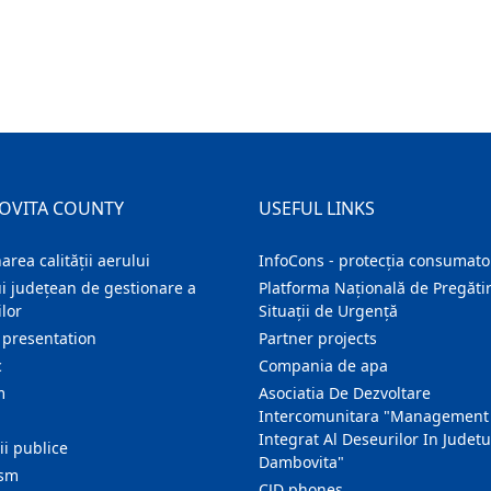
OVITA COUNTY
USEFUL LINKS
area calității aerului
InfoCons - protecția consumator
i județean de gestionare a
Platforma Națională de Pregătir
lor
Situații de Urgență
 presentation
Partner projects
c
Compania de apa
m
Asociatia De Dezvoltare
Intercomunitara "Management
Integrat Al Deseurilor In Judetu
ţii publice
Dambovita"
ism
CJD phones