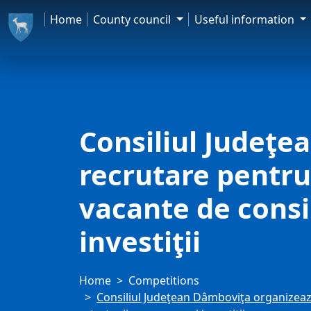
Home
County council
Useful information
Consiliul Judeţ
recrutare pentru
vacante de consil
investiţii
Home
Competitions
Consiliul Judeţean Dâmboviţa organizează