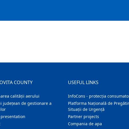
OVITA COUNTY
USEFUL LINKS
area calității aerului
InfoCons - protecția consumator
i județean de gestionare a
Platforma Națională de Pregătir
lor
Situații de Urgență
 presentation
Partner projects
c
Compania de apa