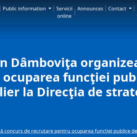
Public information
Servicii
Announces
Contact
online
ean Dâmboviţa organize
 ocuparea funcţiei pub
ier la Direcţia de stra
 concurs de recrutare pentru ocuparea funcţiei publice de e