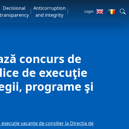
Decisional
Anticorruption
Login
transparency
and integrity
ază concurs de
lice de execuţie
tegii, programe şi
xecuţie vacante de consilier la Direcţia de