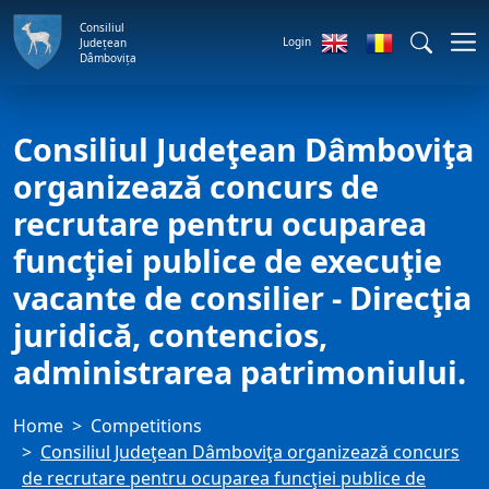
Consiliul
Login
Județean
Dâmbovița
Consiliul Judeţean Dâmboviţa
organizează concurs de
recrutare pentru ocuparea
funcţiei publice de execuţie
vacante de consilier - Direcţia
juridică, contencios,
administrarea patrimoniului.
Home
Competitions
Consiliul Judeţean Dâmboviţa organizează concurs
de recrutare pentru ocuparea funcţiei publice de