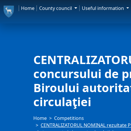
Home
County council
Useful information
CENTRALIZATORU
concursului de p
Biroului autorit
circulaţiei
Home
Competitions
CENTRALIZATORUL NOMINAL rezultate PROB