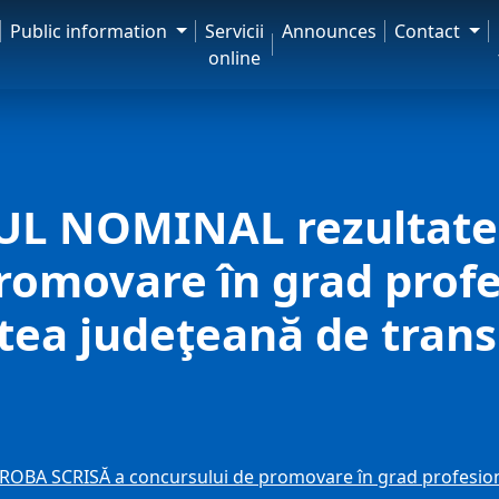
Public information
Servicii
Announces
Contact
online
L NOMINAL rezultate
romovare în grad profe
atea judeţeană de trans
A SCRISĂ a concursului de promovare în grad profesional 