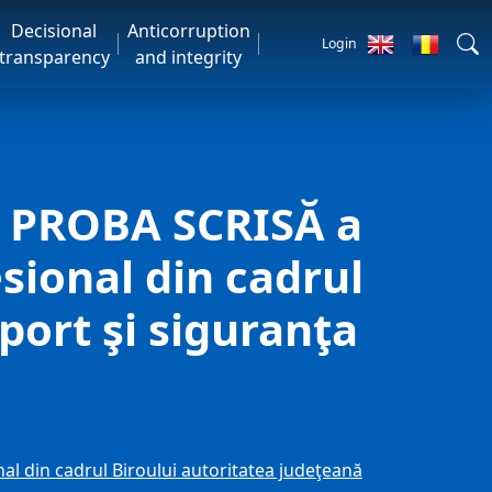
Decisional
Anticorruption
Login
transparency
and integrity
 PROBA SCRISĂ a
sional din cadrul
port şi siguranţa
din cadrul Biroului autoritatea judeţeană