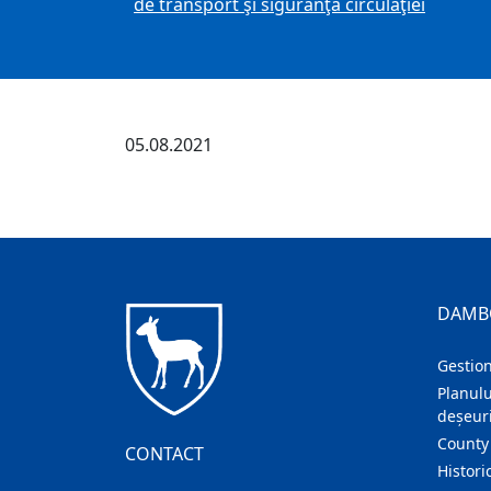
de transport şi siguranţa circulaţiei
05.08.2021
DAMB
Gestion
Planulu
deșeuri
County
CONTACT
Histori