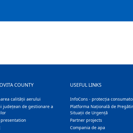
OVITA COUNTY
USEFUL LINKS
area calității aerului
InfoCons - protecția consumator
i județean de gestionare a
Platforma Națională de Pregătir
lor
Situații de Urgență
 presentation
Partner projects
c
Compania de apa