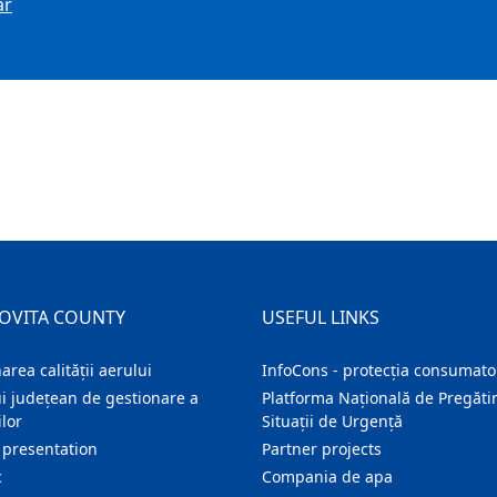
ar
OVITA COUNTY
USEFUL LINKS
area calității aerului
InfoCons - protecția consumator
i județean de gestionare a
Platforma Națională de Pregătir
lor
Situații de Urgență
 presentation
Partner projects
c
Compania de apa