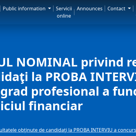
Public information
Servicii
Announces
Contact
online
L NOMINAL privind re
idaţi la PROBA INTERV
grad profesional a func
iciul financiar
atele obţinute de candidaţi la PROBA INTERVIU a concursu