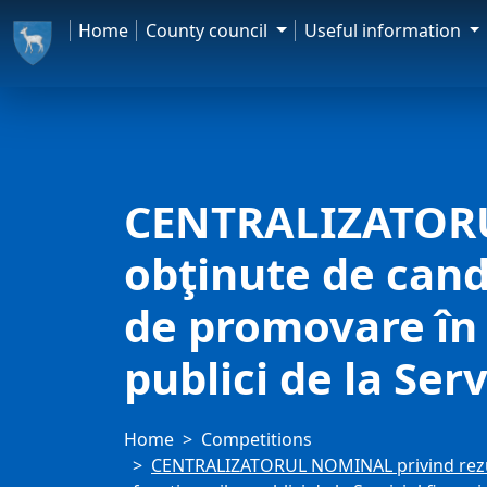
Home
County council
Useful information
CENTRALIZATORU
obţinute de cand
de promovare în 
publici de la Serv
Home
Competitions
CENTRALIZATORUL NOMINAL privind rezult