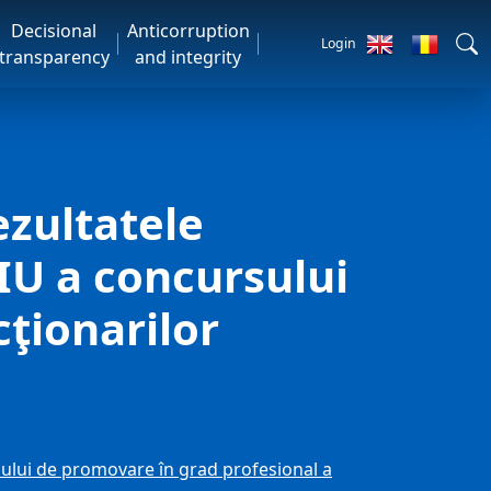
Decisional
Anticorruption
Login
transparency
and integrity
zultatele
IU a concursului
ţionarilor
lui de promovare în grad profesional a