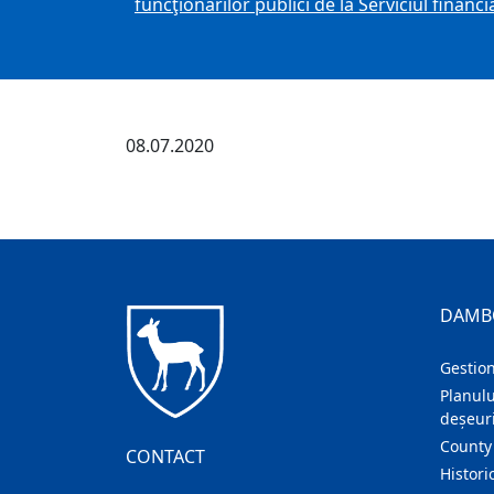
funcţionarilor publici de la Serviciul financi
08.07.2020
DAMB
Gestion
Planulu
deșeuri
County
CONTACT
Histori