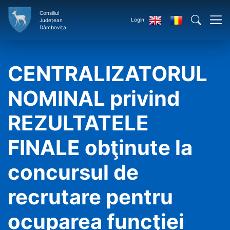
Consiliul
Login
Județean
Dâmbovița
CENTRALIZATORUL
NOMINAL privind
REZULTATELE
FINALE obţinute la
concursul de
recrutare pentru
ocuparea funcţiei