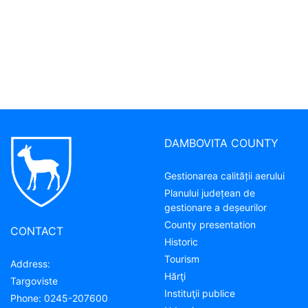
DAMBOVITA COUNTY
Gestionarea calității aerului
Planului județean de
gestionare a deșeurilor
County presentation
CONTACT
Historic
Tourism
Address:
Hărţi
Targoviste
Instituţii publice
Phone:
0245-207600