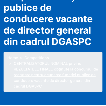
publice de
conducere vacante
de director general
din cadrul DGASPC
Home
Competitions
CENTRALIZATORUL NOMINAL privind
REZULTATELE FINALE obţinute la concursul de
recrutare pentru ocuparea funcţiei publice de
conducere vacante de director general din
cadrul DGASPC