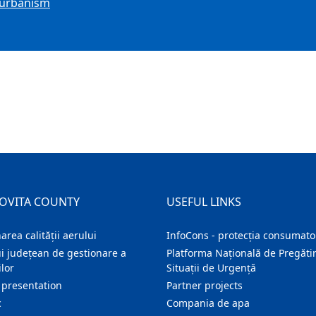
i urbanism
OVITA COUNTY
USEFUL LINKS
area calității aerului
InfoCons - protecția consumator
i județean de gestionare a
Platforma Națională de Pregătir
lor
Situații de Urgență
 presentation
Partner projects
c
Compania de apa