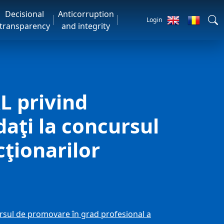
Decisional
Anticorruption
Login
transparency
and integrity
 privind
aţi la concursul
ţionarilor
sul de promovare în grad profesional a