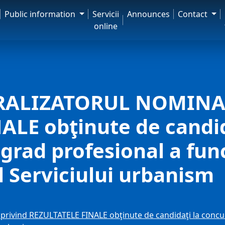
Public information
Servicii
Announces
Contact
online
TRALIZATORUL NOMINAL
LE obţinute de candid
grad profesional a func
l Serviciului urbanism
vind REZULTATELE FINALE obţinute de candidaţi la concur