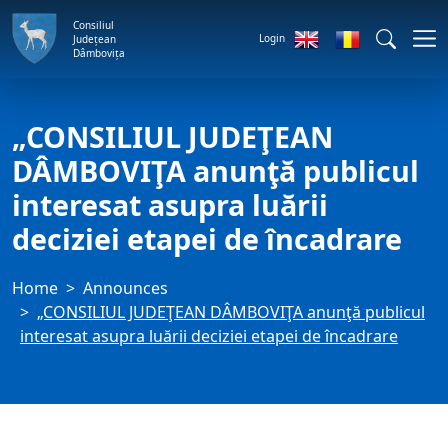
Consiliul
Login
Județean
Dâmbovița
„CONSILIUL JUDEŢEAN
DÂMBOVIŢA anunţă publicul
interesat asupra luării
deciziei etapei de încadrare
Home
Announces
„CONSILIUL JUDEŢEAN DÂMBOVIŢA anunţă publicul
interesat asupra luării deciziei etapei de încadrare