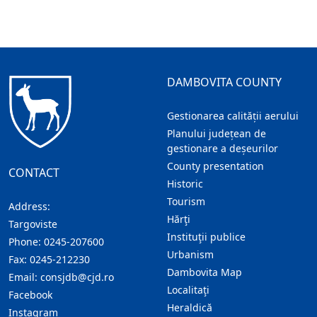
DAMBOVITA COUNTY
Gestionarea calității aerului
Planului județean de
gestionare a deșeurilor
County presentation
CONTACT
Historic
Tourism
Address:
Hărţi
Targoviste
Instituţii publice
Phone:
0245-207600
Urbanism
Fax:
0245-212230
Dambovita Map
Email:
consjdb@cjd.ro
Localitaţi
Facebook
Heraldică
Instagram