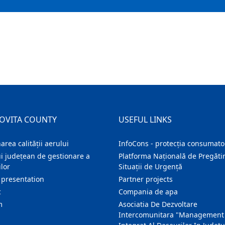
OVITA COUNTY
USEFUL LINKS
area calității aerului
InfoCons - protecția consumator
i județean de gestionare a
Platforma Națională de Pregătir
lor
Situații de Urgență
 presentation
Partner projects
c
Compania de apa
m
Asociatia De Dezvoltare
Intercomunitara "Management