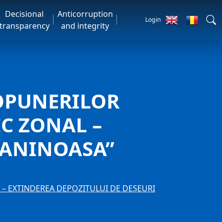
Decisional
Anticorruption
Login
transparency
and integrity
OPUNERILOR
C ZONAL –
 ANINOASA”
– EXTINDEREA DEPOZITULUI DE DEȘEURI