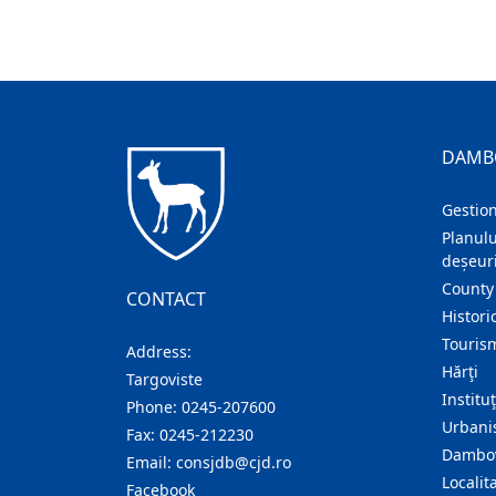
DAMB
Gestion
Planulu
deșeuri
County
CONTACT
Histori
Touris
Address:
Hărţi
Targoviste
Institu
Phone:
0245-207600
Urban
Fax:
0245-212230
Dambov
Email:
consjdb@cjd.ro
Localita
Facebook