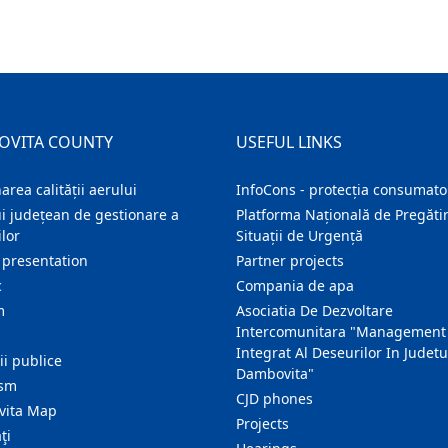
OVITA COUNTY
USEFUL LINKS
area calității aerului
InfoCons - protecția consumator
i județean de gestionare a
Platforma Națională de Pregătir
lor
Situații de Urgență
 presentation
Partner projects
c
Compania de apa
m
Asociatia De Dezvoltare
Intercomunitara "Management
Integrat Al Deseurilor In Judetu
ţii publice
Dambovita"
ism
CJD phones
ita Map
Projects
ţi