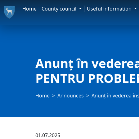
Home
County council
Useful information
Anunț în vederea
PENTRU PROBLE
Home
Announces
Anunț în vederea î
01.07.2025