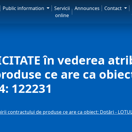
Public information
Servicii
Announces
Contact
online
TATE în vederea atrib
produse ce are ca obiec
4: 122231
ii contractului de produse ce are ca obiect: Dotări - LOTU