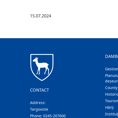
15.07.2024
DAMB
Gestion
Planulu
deșeuri
County
CONTACT
Histori
Touris
Address:
Hărţi
Targoviste
Institu
Phone:
0245-207600