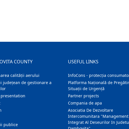
OVITA COUNTY
USEFUL LINKS
area calității aerului
InfoCons - protecția consumator
i județean de gestionare a
Platforma Națională de Pregătir
lor
Situații de Urgență
 presentation
Partner projects
c
Compania de apa
m
Asociatia De Dezvoltare
Intercomunitara "Management
Integrat Al Deseurilor In Judetu
ţii publice
Dambovita"