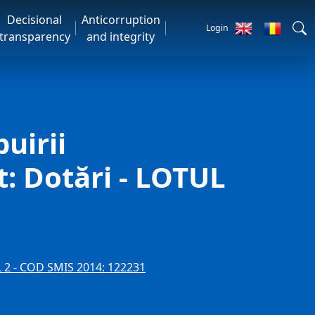
Decisional
Anticorruption
Login
transparency
and integrity
uirii
t: Dotări - LOTUL
L 2 - COD SMIS 2014: 122231