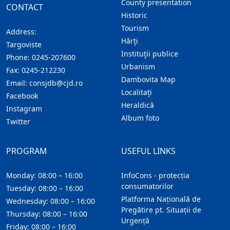
County presentation
CONTACT
Historic
Tourism
Address:
Hărţi
Targoviste
Instituţii publice
Phone:
0245-207600
Urbanism
Fax:
0245-212230
Dambovita Map
Email:
consjdb@cjd.ro
Localitaţi
Facebook
Heraldică
Instagram
Album foto
Twitter
PROGRAM
USEFUL LINKS
Monday: 08:00 – 16:00
InfoCons - protecția
consumatorilor
Tuesday: 08:00 – 16:00
Platforma Națională de
Wednesday: 08:00 – 16:00
Pregătire pt. Situații de
Thursday: 08:00 – 16:00
Urgență
Friday: 08:00 – 16:00