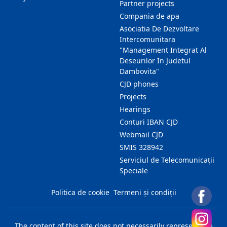
Partner projects
Compania de apa
Asociatia De Dezvoltare
Intercomunitara
"Management Integrat Al
Deseurilor In Judetul
Dambovita"
CJD phones
Projects
Hearings
Conturi IBAN CJD
Webmail CJD
SMIS 328942
Serviciul de Telecomunicații
Speciale
Politica de cookie
Termeni și condiții
The content of this site does not necessarily represent the