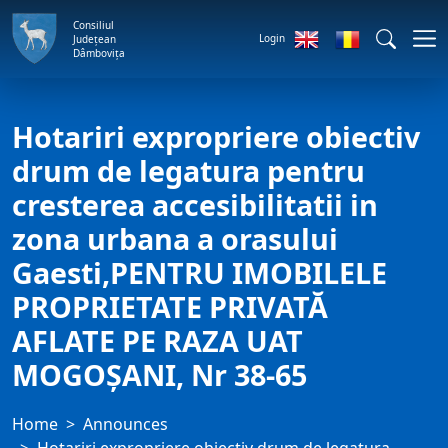
Consiliul
Login
Județean
Dâmbovița
Hotariri expropriere obiectiv
drum de legatura pentru
cresterea accesibilitatii in
zona urbana a orasului
Gaesti,PENTRU IMOBILELE
PROPRIETATE PRIVATĂ
AFLATE PE RAZA UAT
MOGOȘANI, Nr 38-65
Home
Announces