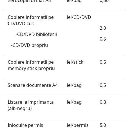
Xerocopii format A3
lei/pag
0,30
Copiere informatii pe
lei/CD/DVD
CD/DVD cu :
2,0
-CD/DVD bibliotecii
0,5
-CD/DVD propriu
Copiere informatii pe
lei/stick
0,5
memory stick propriu
Scanare documente A4
lei/pag
0,5
Listare la imprimanta
lei/pag
0,3
(alb-negru)
Inlocuire permis
lei/permis
5,0