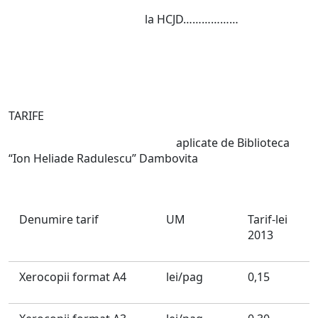
la HCJD………………
TARIFE
aplicate de Biblioteca
“Ion Heliade Radulescu” Dambovita
Denumire tarif
UM
Tarif-lei
2013
Xerocopii format A4
lei/pag
0,15