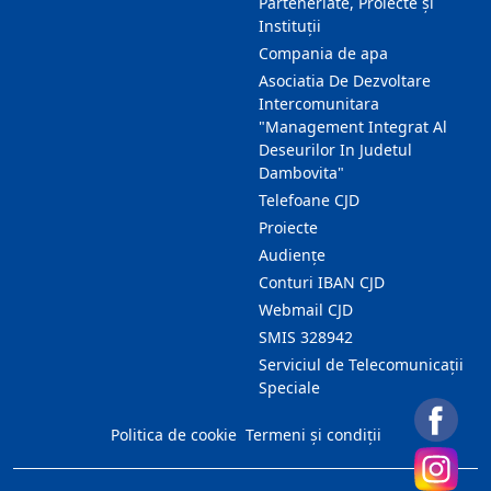
Parteneriate, Proiecte și
Instituții
Compania de apa
Asociatia De Dezvoltare
Intercomunitara
"Management Integrat Al
Deseurilor In Judetul
Dambovita"
Telefoane CJD
Proiecte
Audienţe
Conturi IBAN CJD
Webmail CJD
SMIS 328942
Serviciul de Telecomunicații
Speciale
Politica de cookie
Termeni și condiții