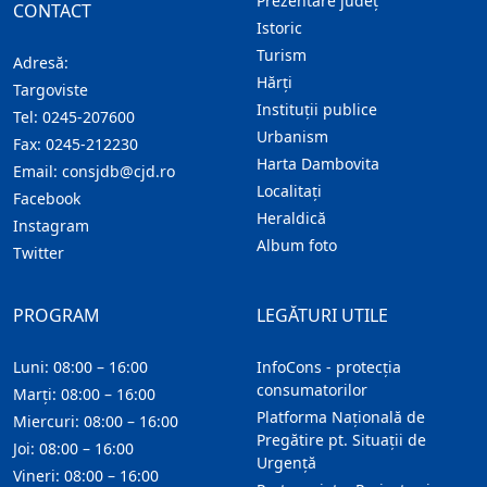
Prezentare judeţ
CONTACT
Istoric
Turism
Adresă:
Hărţi
Targoviste
Instituţii publice
Tel:
0245-207600
Urbanism
Fax:
0245-212230
Harta Dambovita
Email:
consjdb@cjd.ro
Localitaţi
Facebook
Heraldică
Instagram
Album foto
Twitter
PROGRAM
LEGĂTURI UTILE
Luni: 08:00 – 16:00
InfoCons - protecția
consumatorilor
Marți: 08:00 – 16:00
Platforma Națională de
Miercuri: 08:00 – 16:00
Pregătire pt. Situații de
Joi: 08:00 – 16:00
Urgență
Vineri: 08:00 – 16:00