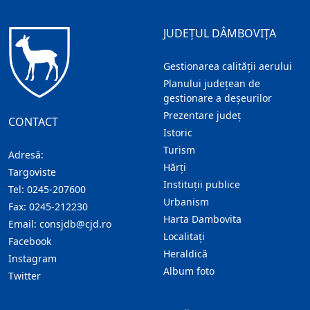
JUDEȚUL DÂMBOVIȚA
Gestionarea calității aerului
Planului județean de
gestionare a deșeurilor
Prezentare judeţ
CONTACT
Istoric
Turism
Adresă:
Hărţi
Targoviste
Instituţii publice
Tel:
0245-207600
Urbanism
Fax:
0245-212230
Harta Dambovita
Email:
consjdb@cjd.ro
Localitaţi
Facebook
Heraldică
Instagram
Album foto
Twitter