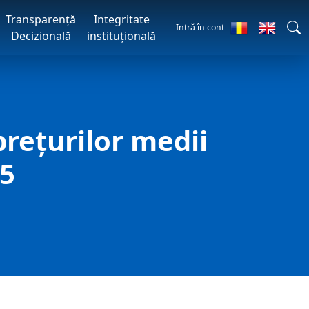
Transparență
Integritate
Intră în cont
Decizională
instituțională
reţurilor medii
25