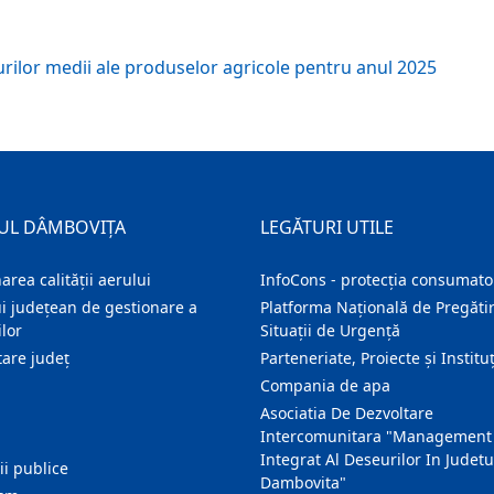
lor medii ale produselor agricole pentru anul 2025
UL DÂMBOVIȚA
LEGĂTURI UTILE
area calității aerului
InfoCons - protecția consumator
i județean de gestionare a
Platforma Națională de Pregătir
lor
Situații de Urgență
are judeţ
Parteneriate, Proiecte și Instituț
Compania de apa
Asociatia De Dezvoltare
Intercomunitara "Management
Integrat Al Deseurilor In Judetu
ţii publice
Dambovita"