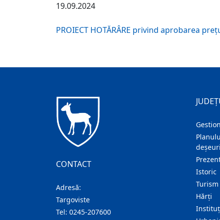
19.09.2024
PROIECT HOTĂRÂRE privind aprobarea preţuri
JUDEȚ
Gestion
Planulu
deșeuri
Prezent
CONTACT
Istoric
Turism
Adresă:
Hărţi
Targoviste
Institu
Tel:
0245-207600