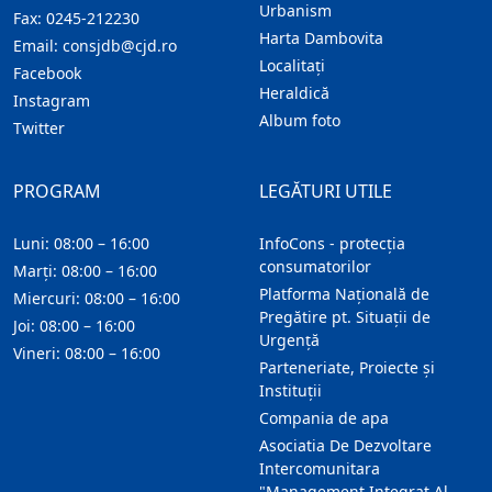
Urbanism
Fax:
0245-212230
Harta Dambovita
Email:
consjdb@cjd.ro
Localitaţi
Facebook
Heraldică
Instagram
Album foto
Twitter
PROGRAM
LEGĂTURI UTILE
Luni: 08:00 – 16:00
InfoCons - protecția
consumatorilor
Marți: 08:00 – 16:00
Platforma Națională de
Miercuri: 08:00 – 16:00
Pregătire pt. Situații de
Joi: 08:00 – 16:00
Urgență
Vineri: 08:00 – 16:00
Parteneriate, Proiecte și
Instituții
Compania de apa
Asociatia De Dezvoltare
Intercomunitara
"Management Integrat Al