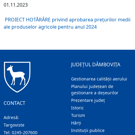
01.11.2023
PROIECT HOTĂRÂRE privind aprobarea preţurilor medii
ale produselor agricole pentru anul 2024
JUDEȚUL DÂMBOVIȚA
Gestionarea calității aerului
Planului județean de
gestionare a deșeurilor
Prezentare judeţ
CONTACT
Istoric
Turism
Adresă:
Hărţi
Targoviste
Instituţii publice
Tel:
0245-207600