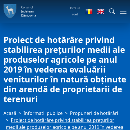
Consiliul
Intră în
Județean
cont
Dâmbovița
Proiect de hotărâre privind
stabilirea preţurilor medii ale
produselor agricole pe anul
2019 în vederea evaluării
veniturilor în natură obţinute
din arendă de proprietarii de
terenuri
Acasă
Informatii publice
Propuneri de hotărâri
Proiect de hotărâre privind stabilirea preţurilor
medii ale produselor agricole pe anul 2019 în vederea