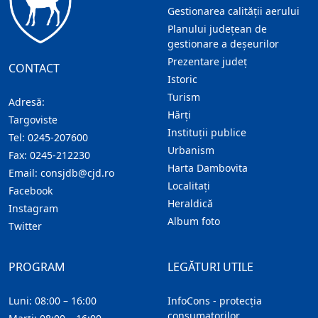
Gestionarea calității aerului
Planului județean de
gestionare a deșeurilor
Prezentare judeţ
CONTACT
Istoric
Turism
Adresă:
Hărţi
Targoviste
Instituţii publice
Tel:
0245-207600
Urbanism
Fax:
0245-212230
Harta Dambovita
Email:
consjdb@cjd.ro
Localitaţi
Facebook
Heraldică
Instagram
Album foto
Twitter
PROGRAM
LEGĂTURI UTILE
Luni: 08:00 – 16:00
InfoCons - protecția
consumatorilor