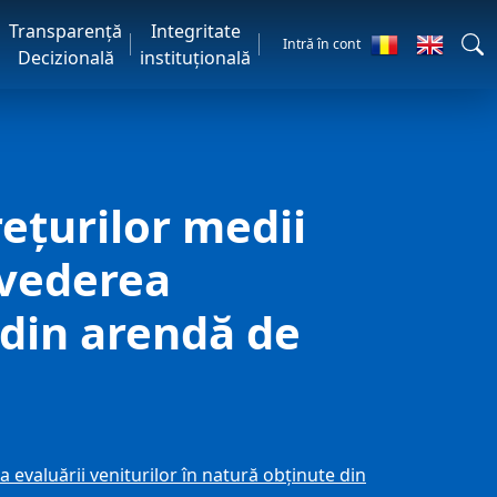
Transparență
Integritate
Intră în cont
Decizională
instituțională
rețurilor medii
 vederea
 din arendă de
 evaluării veniturilor în natură obținute din