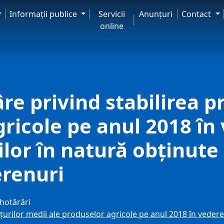
Informaţii publice
Servicii
Anunţuri
Contact
online
re privind stabilirea p
gricole pe anul 2018 în
ilor în natură obținute
erenuri
hotărâri
țurilor medii ale produselor agricole pe anul 2018 în vederea