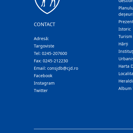
Gestion
Planulu
deșeuri
Prezent
CONTACT
Istoric
Turism
Adresă:
Hărţi
Targoviste
Institu
Tel:
0245-207600
Urban
Fax:
0245-212230
Harta 
Email:
consjdb@cjd.ro
Localita
Facebook
Herald
Instagram
Album 
Twitter