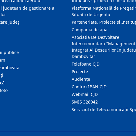
area calității aerului
InfoCons - protecția consumator
i județean de gestionare a
Platforma Națională de Pregătir
lor
Situații de Urgență
are judeţ
Parteneriate, Proiecte și Instituț
Compania de apa
Asociatia De Dezvoltare
Intercomunitara "Management
Integrat Al Deseurilor In Judetu
ţii publice
Dambovita"
ism
Telefoane CJD
Dambovita
Proiecte
ţi
Audienţe
ică
Conturi IBAN CJD
foto
Webmail CJD
SMIS 328942
Serviciul de Telecomunicații Sp