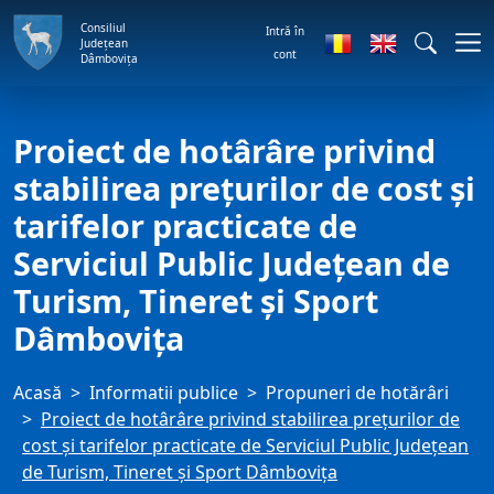
Consiliul
Intră în
Județean
cont
Dâmbovița
Proiect de hotârâre privind
stabilirea preţurilor de cost şi
tarifelor practicate de
Serviciul Public Judeţean de
Turism, Tineret şi Sport
Dâmboviţa
Acasă
Informatii publice
Propuneri de hotărâri
Proiect de hotârâre privind stabilirea preţurilor de
cost şi tarifelor practicate de Serviciul Public Judeţean
de Turism, Tineret şi Sport Dâmboviţa