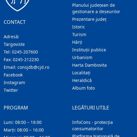
Planului județean de
gestionare a deșeurilor
Prezentare judeţ
CONTACT
Istoric
Turism
Adresă:
Hărţi
Targoviste
Instituţii publice
Tel:
0245-207600
Urbanism
Fax:
0245-212230
Harta Dambovita
Email:
consjdb@cjd.ro
Localitaţi
Facebook
Heraldică
Instagram
Album foto
Twitter
PROGRAM
LEGĂTURI UTILE
Luni: 08:00 – 16:00
InfoCons - protecția
consumatorilor
Marți: 08:00 – 16:00
Platforma Națională de