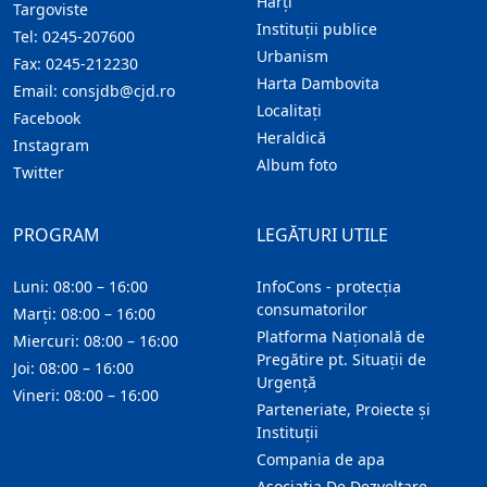
Hărţi
Targoviste
Instituţii publice
Tel:
0245-207600
Urbanism
Fax:
0245-212230
Harta Dambovita
Email:
consjdb@cjd.ro
Localitaţi
Facebook
Heraldică
Instagram
Album foto
Twitter
PROGRAM
LEGĂTURI UTILE
Luni: 08:00 – 16:00
InfoCons - protecția
consumatorilor
Marți: 08:00 – 16:00
Platforma Națională de
Miercuri: 08:00 – 16:00
Pregătire pt. Situații de
Joi: 08:00 – 16:00
Urgență
Vineri: 08:00 – 16:00
Parteneriate, Proiecte și
Instituții
Compania de apa
Asociatia De Dezvoltare