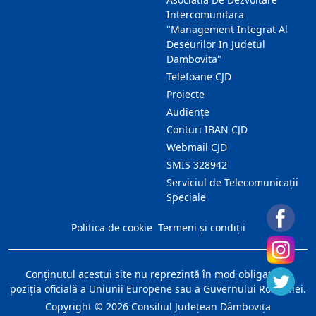
Intercomunitara
"Management Integrat Al
Deseurilor In Judetul
Dambovita"
Telefoane CJD
Proiecte
Audienţe
Conturi IBAN CJD
Webmail CJD
SMIS 328942
Serviciul de Telecomunicații
Speciale
Politica de cookie
Termeni și condiții
Conţinutul acestui site nu reprezintă în mod obligatoriu
poziţia oficială a Uniunii Europene sau a Guvernului României.
Copyright ©
2026
Consiliul Judeţean Dâmboviţa