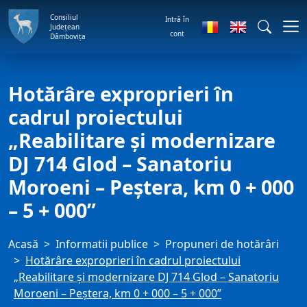
Consiliul
Intră în
Județean
cont
Dâmbovița
Hotărâre exproprieri în
cadrul proiectului
„Reabilitare şi modernizare
DJ 714 Glod – Sanatoriu
Moroeni – Peştera, km 0 + 000
– 5 + 000”
Acasă
Informatii publice
Propuneri de hotărâri
Hotărâre exproprieri în cadrul proiectului
„Reabilitare şi modernizare DJ 714 Glod – Sanatoriu
Moroeni – Peştera, km 0 + 000 – 5 + 000”