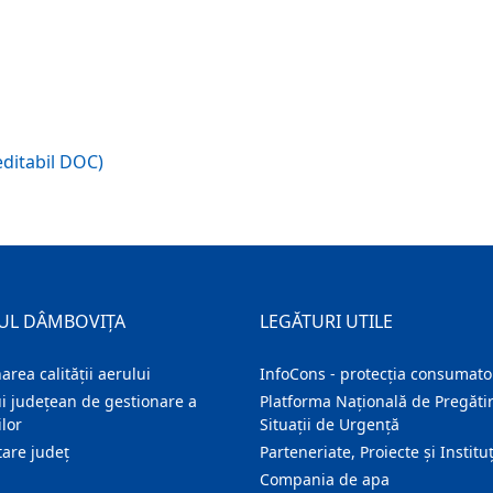
ditabil DOC)
UL DÂMBOVIȚA
LEGĂTURI UTILE
area calității aerului
InfoCons - protecția consumator
i județean de gestionare a
Platforma Națională de Pregătir
lor
Situații de Urgență
are judeţ
Parteneriate, Proiecte și Instituț
Compania de apa