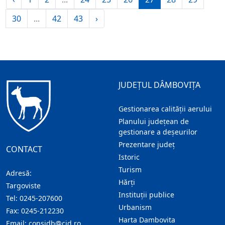
30
...
42
43
›
JUDEȚUL DÂMBOVIȚA
Gestionarea calității aerului
Planului județean de
gestionare a deșeurilor
Prezentare judeţ
CONTACT
Istoric
Turism
Adresă:
Hărţi
Targoviste
Instituţii publice
Tel:
0245-207600
Urbanism
Fax:
0245-212230
Harta Dambovita
Email:
consjdb@cjd.ro