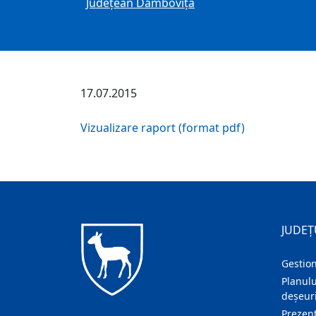
Judeţean Dâmboviţa
17.07.2015
Vizualizare raport (format pdf)
JUDEȚ
Gestion
Planulu
deșeuri
Prezent