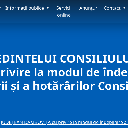
Informaţii publice
Servicii
Anunţuri
Contact
online
DINTELUI CONSILIUL
vire la modul de îndep
ii şi a hotărârilor Cons
ȚEAN DÂMBOVIȚA cu privire la modul de îndeplinire a atribu