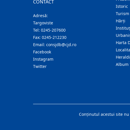
CONTACT
Istoric
Turism
Adresă:
Hărţi
Targoviste
Institu
Tel:
0245-207600
Urban
Fax:
0245-212230
Harta 
Email:
consjdb@cjd.ro
Localita
Facebook
Herald
Instagram
Album 
Twitter
Conţinutul acestui site nu