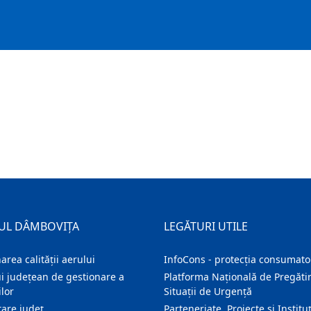
UL DÂMBOVIȚA
LEGĂTURI UTILE
area calității aerului
InfoCons - protecția consumator
i județean de gestionare a
Platforma Națională de Pregătir
lor
Situații de Urgență
are judeţ
Parteneriate, Proiecte și Instituț