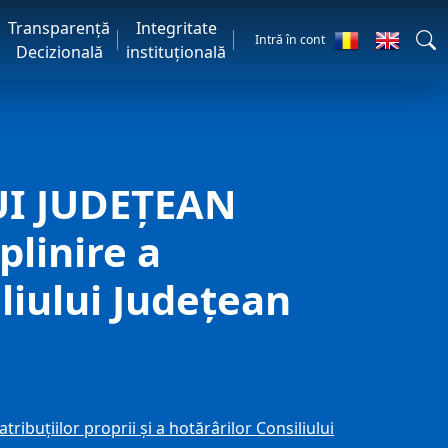
Transparență
Integritate
Intră în cont
Decizională
instituțională
UI JUDEȚEAN
linire a
iliului Judeţean
ţiilor proprii şi a hotărârilor Consiliului