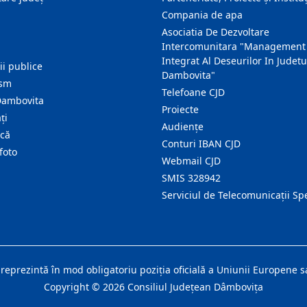
Compania de apa
Asociatia De Dezvoltare
Intercomunitara "Management
Integrat Al Deseurilor In Judetu
ţii publice
Dambovita"
ism
Telefoane CJD
Dambovita
Proiecte
ţi
Audienţe
ică
Conturi IBAN CJD
foto
Webmail CJD
SMIS 328942
Serviciul de Telecomunicații Sp
 reprezintă în mod obligatoriu poziţia oficială a Uniunii Europene
Copyright ©
2026
Consiliul Judeţean Dâmboviţa