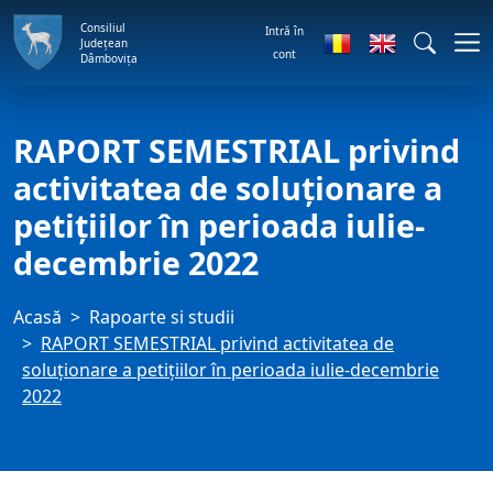
Consiliul
Intră în
Județean
cont
Dâmbovița
RAPORT SEMESTRIAL privind
activitatea de soluţionare a
petiţiilor în perioada iulie-
decembrie 2022
Acasă
Rapoarte si studii
RAPORT SEMESTRIAL privind activitatea de
soluţionare a petiţiilor în perioada iulie-decembrie
2022