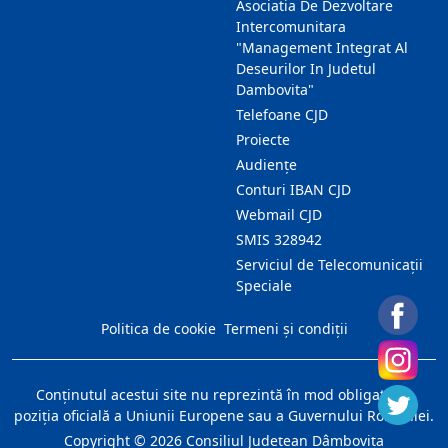
Asociatia De Dezvoltare
Intercomunitara
"Management Integrat Al
Deseurilor In Judetul
Dambovita"
Telefoane CJD
Proiecte
Audienţe
Conturi IBAN CJD
Webmail CJD
SMIS 328942
Serviciul de Telecomunicații
Speciale
Politica de cookie
Termeni și condiții
Conţinutul acestui site nu reprezintă în mod obligatoriu
poziţia oficială a Uniunii Europene sau a Guvernului României.
Copyright ©
2026
Consiliul Judeţean Dâmboviţa