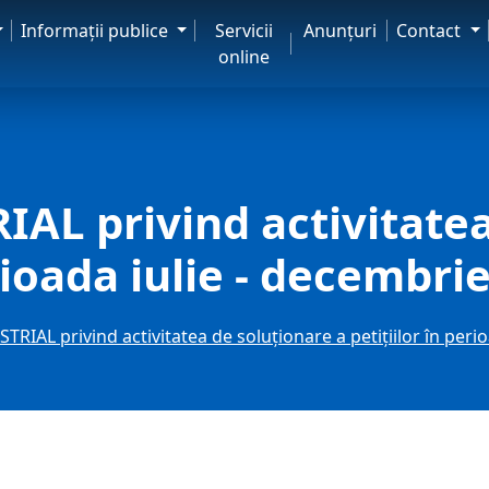
Informaţii publice
Servicii
Anunţuri
Contact
online
L privind activitatea
erioada iulie - decembri
IAL privind activitatea de soluţionare a petiţiilor în peri