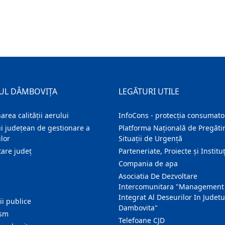
UL DÂMBOVIȚA
LEGĂTURI UTILE
area calității aerului
InfoCons - protecția consumator
i județean de gestionare a
Platforma Națională de Pregătir
lor
Situații de Urgență
are judeţ
Parteneriate, Proiecte și Instituț
Compania de apa
Asociatia De Dezvoltare
Intercomunitara "Management
Integrat Al Deseurilor In Judetu
ţii publice
Dambovita"
ism
Telefoane CJD