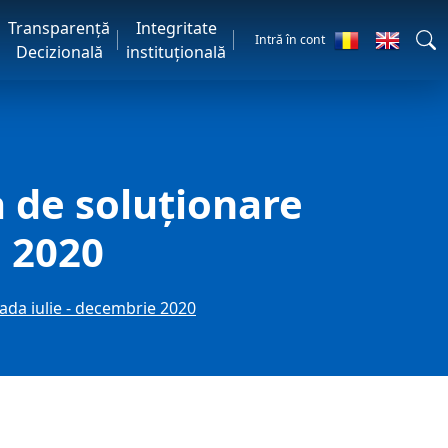
Transparență
Integritate
Intră în cont
Decizională
instituțională
 de soluţionare
e 2020
oada iulie - decembrie 2020