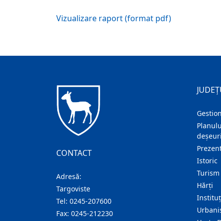
Vizualizare raport (format pdf)
JUDEȚ
Gestion
Planulu
deșeuri
Prezent
CONTACT
Istoric
Turism
Adresă:
Hărţi
Targoviste
Institu
Tel:
0245-207600
Urban
Fax:
0245-212230