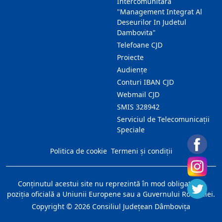
Intercomunitara
"Management Integrat Al
Deseurilor In Judetul
Dambovita"
Telefoane CJD
Proiecte
Audienţe
Conturi IBAN CJD
Webmail CJD
SMIS 328942
Serviciul de Telecomunicații
Speciale
Politica de cookie
Termeni și condiții
Conţinutul acestui site nu reprezintă în mod obligatoriu
poziţia oficială a Uniunii Europene sau a Guvernului României.
Copyright ©
2026
Consiliul Judeţean Dâmboviţa