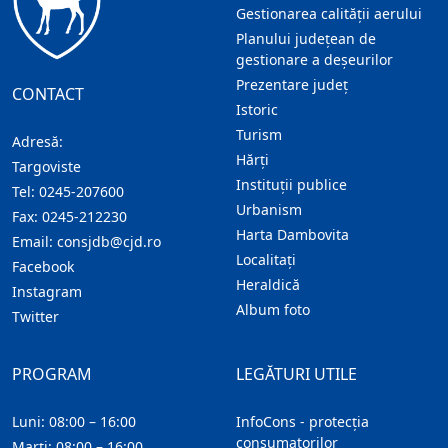
Gestionarea calității aerului
Planului județean de
gestionare a deșeurilor
Prezentare judeţ
CONTACT
Istoric
Turism
Adresă:
Hărţi
Targoviste
Instituţii publice
Tel:
0245-207600
Urbanism
Fax:
0245-212230
Harta Dambovita
Email:
consjdb@cjd.ro
Localitaţi
Facebook
Heraldică
Instagram
Album foto
Twitter
PROGRAM
LEGĂTURI UTILE
Luni: 08:00 – 16:00
InfoCons - protecția
consumatorilor
Marți: 08:00 – 16:00