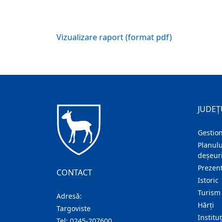
Vizualizare raport (format pdf)
JUDEȚ
Gestion
Planulu
deșeuri
Prezent
CONTACT
Istoric
Turism
Adresă:
Hărţi
Targoviste
Institu
Tel:
0245-207600