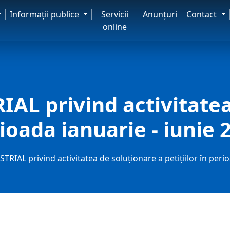
Informaţii publice
Servicii
Anunţuri
Contact
online
L privind activitatea
erioada ianuarie - iunie 
IAL privind activitatea de soluţionare a petiţiilor în perio