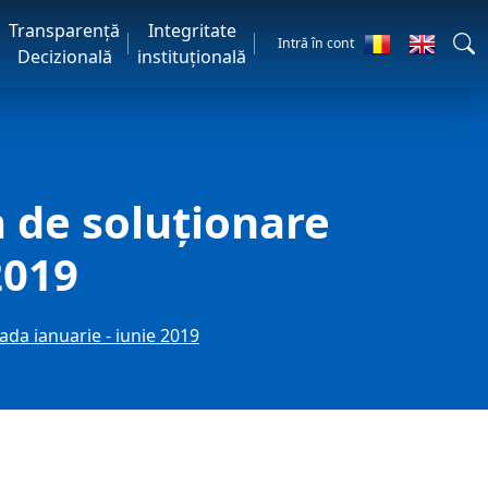
Transparență
Integritate
Intră în cont
Decizională
instituțională
 de soluţionare
2019
ada ianuarie - iunie 2019