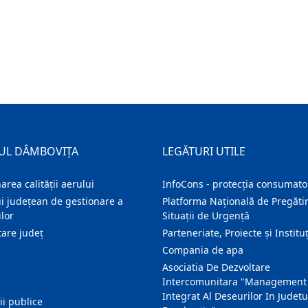
UL DÂMBOVIȚA
LEGĂTURI UTILE
area calității aerului
InfoCons - protecția consumator
i județean de gestionare a
Platforma Națională de Pregătir
lor
Situații de Urgență
are judeţ
Parteneriate, Proiecte și Instituț
Compania de apa
Asociatia De Dezvoltare
Intercomunitara "Management
Integrat Al Deseurilor In Judetu
ţii publice