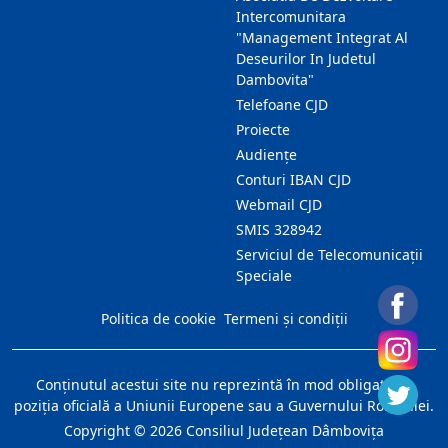
Intercomunitara
"Management Integrat Al
Deseurilor In Judetul
Dambovita"
Telefoane CJD
Proiecte
Audienţe
Conturi IBAN CJD
Webmail CJD
SMIS 328942
Serviciul de Telecomunicații
Speciale
Politica de cookie
Termeni și condiții
Conţinutul acestui site nu reprezintă în mod obligatoriu
poziţia oficială a Uniunii Europene sau a Guvernului României.
Copyright ©
2026
Consiliul Judeţean Dâmboviţa