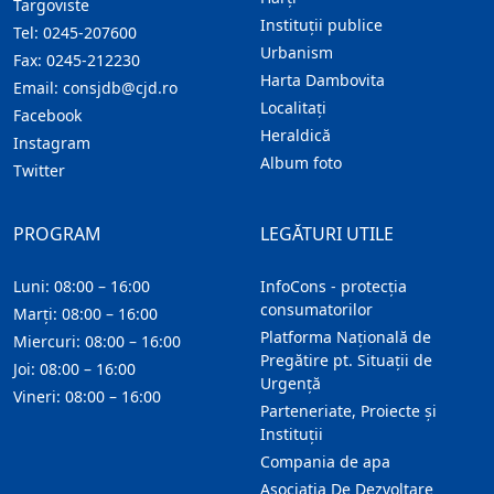
Targoviste
Instituţii publice
Tel:
0245-207600
Urbanism
Fax:
0245-212230
Harta Dambovita
Email:
consjdb@cjd.ro
Localitaţi
Facebook
Heraldică
Instagram
Album foto
Twitter
PROGRAM
LEGĂTURI UTILE
Luni: 08:00 – 16:00
InfoCons - protecția
consumatorilor
Marți: 08:00 – 16:00
Platforma Națională de
Miercuri: 08:00 – 16:00
Pregătire pt. Situații de
Joi: 08:00 – 16:00
Urgență
Vineri: 08:00 – 16:00
Parteneriate, Proiecte și
Instituții
Compania de apa
Asociatia De Dezvoltare