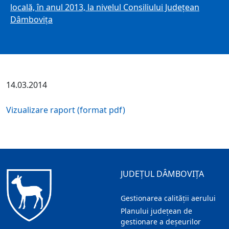
locală, în anul 2013, la nivelul Consiliului Judeţean
Dâmboviţa
14.03.2014
Vizualizare raport (format pdf)
JUDEȚUL DÂMBOVIȚA
Gestionarea calității aerului
Planului județean de
gestionare a deșeurilor