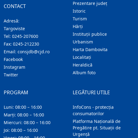
Prezentare judeţ
CONTACT
Istoric
Turism
Adresă:
Hărţi
Targoviste
Instituţii publice
Tel:
0245-207600
Urbanism
Fax:
0245-212230
Harta Dambovita
Email:
consjdb@cjd.ro
Localitaţi
Facebook
Heraldică
Instagram
Album foto
Twitter
PROGRAM
LEGĂTURI UTILE
Luni: 08:00 – 16:00
InfoCons - protecția
consumatorilor
Marți: 08:00 – 16:00
Platforma Națională de
Miercuri: 08:00 – 16:00
Pregătire pt. Situații de
Joi: 08:00 – 16:00
Urgență
Vineri: 08:00 – 16:00