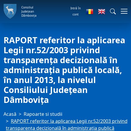
Consiliul
Intră în
Județean
cont
Dâmbovița
RAPORT referitor la aplicarea
Legii nr.52/2003 privind
transparenţa decizională în
administraţia publică locală,
în anul 2013, la nivelul
Consiliului Judeţean
Dâmboviţa
Acasă
Rapoarte si studii
RAPORT referitor la aplicarea Legii nr.52/2003 privind
transparenţa decizională în administraţia publică