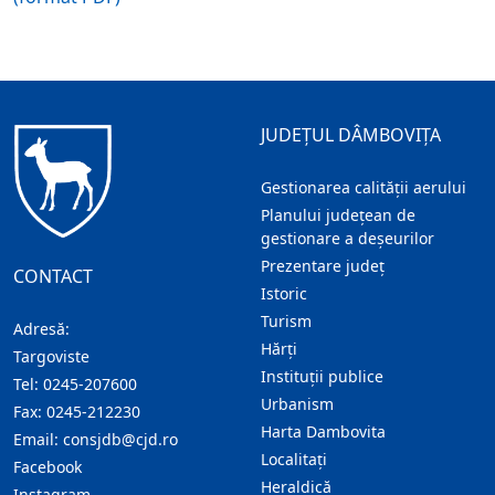
JUDEȚUL DÂMBOVIȚA
Gestionarea calității aerului
Planului județean de
gestionare a deșeurilor
Prezentare judeţ
CONTACT
Istoric
Turism
Adresă:
Hărţi
Targoviste
Instituţii publice
Tel:
0245-207600
Urbanism
Fax:
0245-212230
Harta Dambovita
Email:
consjdb@cjd.ro
Localitaţi
Facebook
Heraldică
Instagram