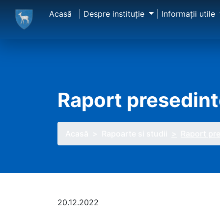
Acasă
Despre instituţie
Informaţii utile
Raport presedint
Acasă
Rapoarte si studii
Raport pre
20.12.2022