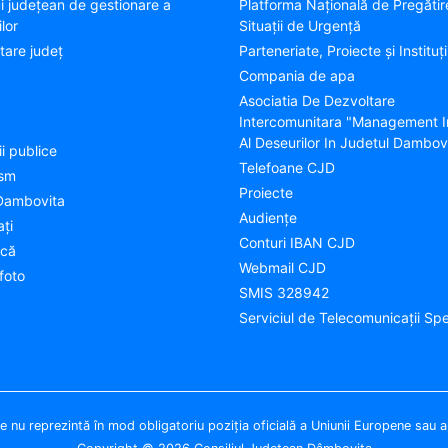
ui județean de gestionare a
Platforma Națională de Pregătir
lor
Situații de Urgență
tare judeţ
Parteneriate, Proiecte și Instituți
Compania de apa
Asociatia De Dezvoltare
Intercomunitara "Management I
Al Deseurilor In Judetul Dambov
ii publice
Telefoane CJD
ism
Proiecte
Dambovita
Audienţe
aţi
Conturi IBAN CJD
ică
Webmail CJD
foto
SMIS 328942
Serviciul de Telecomunicații Spe
te nu reprezintă în mod obligatoriu poziţia oficială a Uniunii Europene sau 