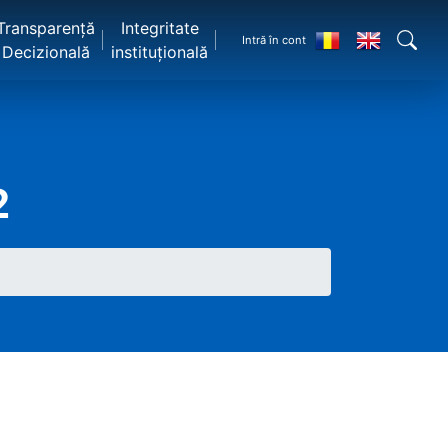
Transparență
Integritate
Intră în cont
Decizională
instituțională
2