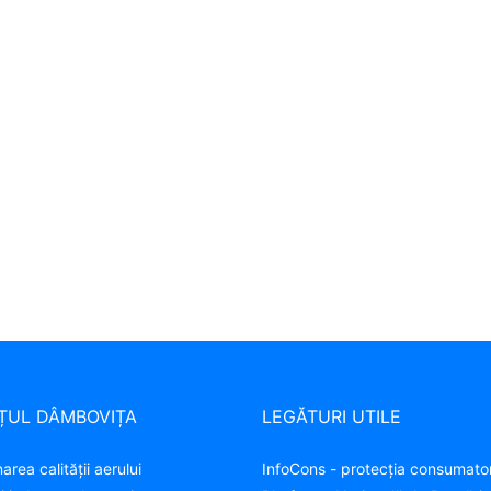
ȚUL DÂMBOVIȚA
LEGĂTURI UTILE
area calității aerului
InfoCons - protecția consumator