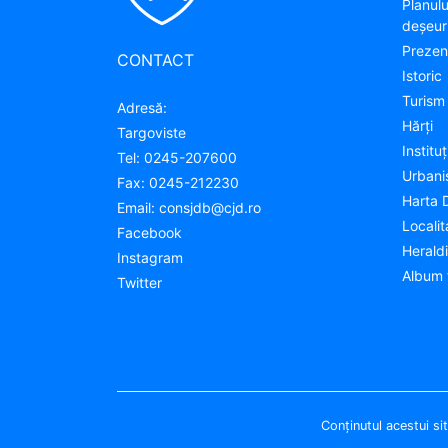
Planul
deșeuri
Prezen
CONTACT
Istoric
Turism
Adresă:
Hărţi
Targoviste
Instituţ
Tel:
0245-207600
Urban
Fax:
0245-212230
Harta 
Email:
consjdb@cjd.ro
Localit
Facebook
Herald
Instagram
Album 
Twitter
Conţinutul acestui si