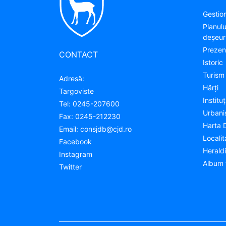
Gestion
Planul
deșeuri
Prezen
CONTACT
Istoric
Turism
Adresă:
Hărţi
Targoviste
Instituţ
Tel:
0245-207600
Urban
Fax:
0245-212230
Harta 
Email:
consjdb@cjd.ro
Localit
Facebook
Herald
Instagram
Album 
Twitter