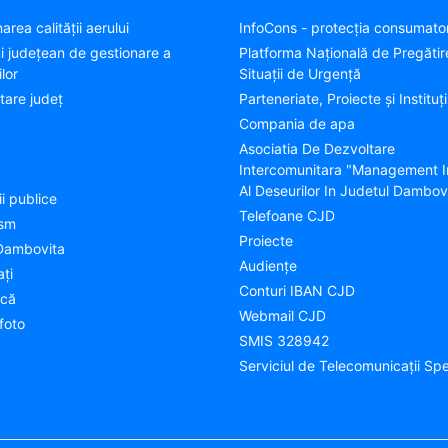
area calității aerului
InfoCons - protecția consumator
ui județean de gestionare a
Platforma Națională de Pregătir
lor
Situații de Urgență
tare judeţ
Parteneriate, Proiecte și Instituți
Compania de apa
Asociatia De Dezvoltare
Intercomunitara "Management I
Al Deseurilor In Judetul Dambov
ii publice
Telefoane CJD
ism
Proiecte
Dambovita
Audienţe
aţi
Conturi IBAN CJD
ică
Webmail CJD
foto
SMIS 328942
Serviciul de Telecomunicații Spe