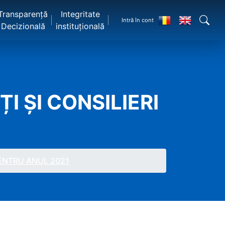
Transparență
Integritate
Intră în cont
Decizională
instituțională
I ȘI CONSILIERI
PENTRU ANUL 2021