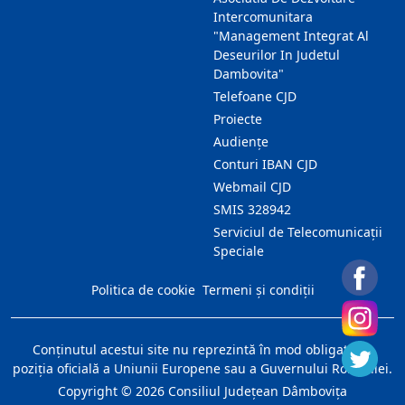
Intercomunitara
"Management Integrat Al
Deseurilor In Judetul
Dambovita"
Telefoane CJD
Proiecte
Audienţe
Conturi IBAN CJD
Webmail CJD
SMIS 328942
Serviciul de Telecomunicații
Speciale
Politica de cookie
Termeni și condiții
Conţinutul acestui site nu reprezintă în mod obligatoriu
poziţia oficială a Uniunii Europene sau a Guvernului României.
Copyright ©
2026
Consiliul Judeţean Dâmboviţa