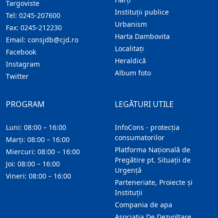
Targoviste
Instituţii publice
Tel:
0245-207600
Urbanism
Fax:
0245-212230
Harta Dambovita
Email:
consjdb@cjd.ro
Localitaţi
Facebook
Heraldică
Instagram
Album foto
Twitter
PROGRAM
LEGĂTURI UTILE
Luni: 08:00 – 16:00
InfoCons - protecția
consumatorilor
Marți: 08:00 – 16:00
Platforma Națională de
Miercuri: 08:00 – 16:00
Pregătire pt. Situații de
Joi: 08:00 – 16:00
Urgență
Vineri: 08:00 – 16:00
Parteneriate, Proiecte și
Instituții
Compania de apa
Asociatia De Dezvoltare