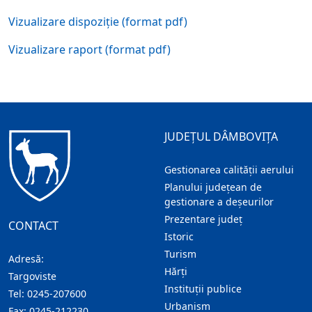
Vizualizare dispoziție (format pdf)
Vizualizare raport (format pdf)
JUDEȚUL DÂMBOVIȚA
Gestionarea calității aerului
Planului județean de
gestionare a deșeurilor
Prezentare judeţ
CONTACT
Istoric
Turism
Adresă:
Hărţi
Targoviste
Instituţii publice
Tel:
0245-207600
Urbanism
Fax:
0245-212230